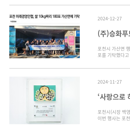
2024-12-27
(주)승화푸
포천시 가산면 행
포를 기탁했다고 
2024-11-27
‘사랑으로 
포천시(시장 백영
이번 행사는 포천