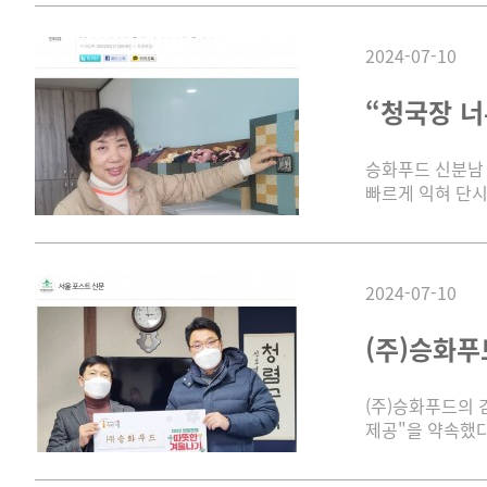
2024-07-10
“청국장 너
승화푸드 신분남 
빠르게 익혀 단시
2024-07-10
(주)승화푸
(주)승화푸드의 
제공"을 약속했다