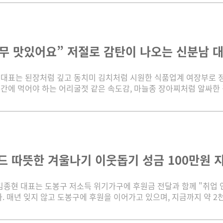
무 맛있어요” 저절로 감탄이 나오는 신분남 대표
대표는 된장처럼 깊고 동치미 김치처럼 시원한 식품업계 여장부로 정평
간에 먹어야 하는 어리굴젓 같은 속도감, 마늘종 장아찌처럼 알싸한 결단
드 따뜻한 겨울나기 이웃돕기 성금 100만원 지원 
김종현 대표는 도봉구 저소득 위기가구에 후원금 전달과 함께 "취업 
. 매년 잊지 않고 도봉구에 후원을 이어가고 있으며, 지금까지 약 2천