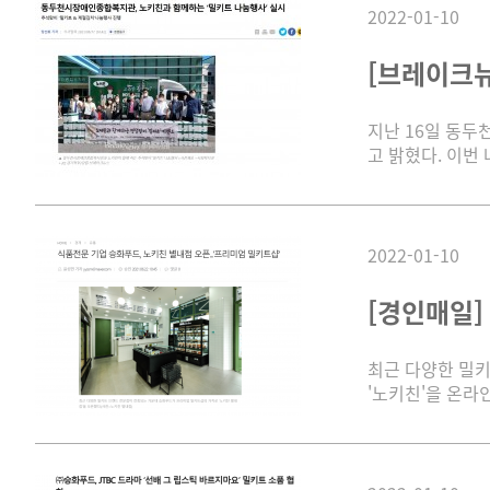
2022-01-10
[브레이크뉴
지난 16일 동두
고 밝혔다. 이번
2022-01-10
[경인매일]
최근 다양한 밀키
'노키친'을 온라