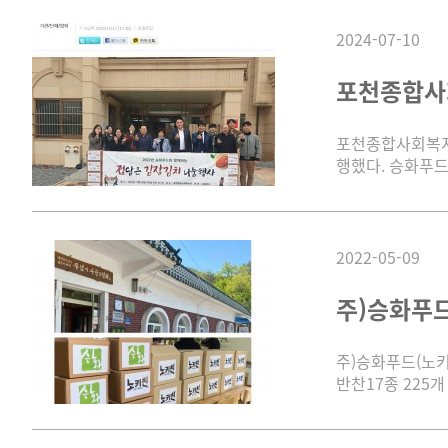
2024-07-10
포천종합사회
포천종합사회복지관
행했다. 승화푸드
2022-05-09
주)승화푸드
주)승화푸드(노키
반찬17종 225